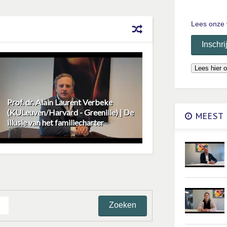
Lees onze 
Prof. dr. Alain Laurent Verbeke
(KULeuven/Harvard - Greenille) | De
MEEST 
illusie van het familiecharter