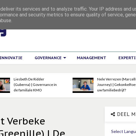
eliver its services and to analyze traffic. Your IP address and 
ormance and security metrics to ensure quality of service, gen
abuse.
INNOVATIE
GOVERNANCE
MANAGEMENT
EXPERT
e Ridder
Nele Verrezen (Marcells
| Governance in
Journey) | Gekonkelfoes in
le KMO
uw familiebedrijf?
DEEL M
nt Verbeke
reenille) | De
Select Lang