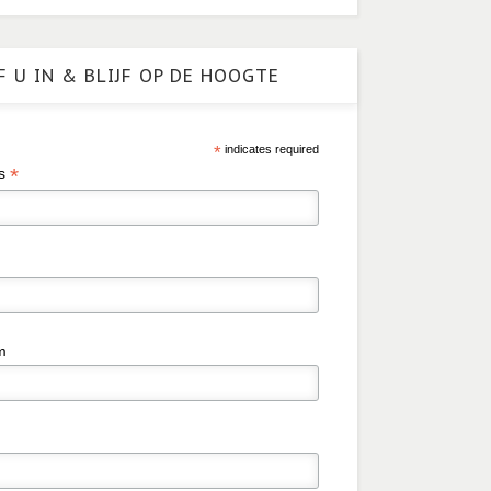
F U IN & BLIJF OP DE HOOGTE
*
indicates required
*
es
m