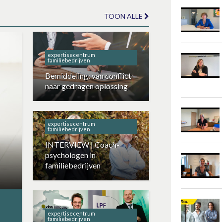
TOON ALLE
expertisecentrum
familiebedrijven
Bemiddeling: van conflict
naar gedragen oplossing
expertisecentrum
familiebedrijven
INTERVIEW | Coach-
psychologen in
familiebedrijven
expertisecentrum
familiebedrijven