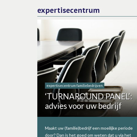
expertisecentrum
expertisecentrum familiebedrijven
‘TURNAROUND PANEL’:
advies voor uw bedrijf
Maakt uw (familie)bedrijf een moeilijke periode
door? Dan is het goed om weten dat u via het