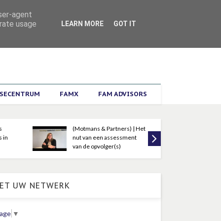
ZOEKEN
user-agent
erate usage
LEARN MORE
GOT IT
ISECENTRUM
FAMX
FAM ADVISORS
Liesbeth Vandenrijt
(Motmans & Partners) | Het
Elise Vanaudenhove
nut van een assessment
(Bristol) | De familiale 
van de opvolger(s)
en het belang van waard
ET UW NETWERK
uage
▼