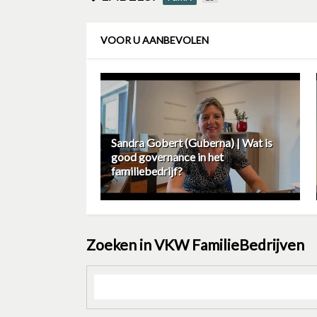
VOOR U AANBEVOLEN
Sandra Gobert (Guberna) | Wat is
good governance in het
familiebedrijf?
Zoeken in VKW FamilieBedrijven