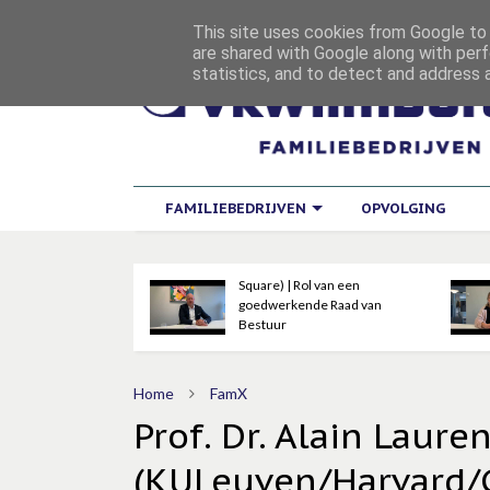
This site uses cookies from Google to d
are shared with Google along with perf
statistics, and to detect and address 
FAMILIEBEDRIJVEN
OPVOLGING
Koen Hoffman (Value
Square) | Rol van een
Liesbeth D
goedwerkende Raad van
(Guberna) 
Bestuur
de familia
Home
FamX
Prof. Dr. Alain Laure
(KULeuven/Harvard/G