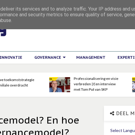
eliver its services and to analyze traffic. Your IP address and 
ormance and security metrics to ensure quality of service, gen
abuse.
INNOVATIE
GOVERNANCE
MANAGEMENT
EXPERT
Professionalisering en visie
Derde generatie aan zet 
verbreden | Een interview
Euro-serre
met Tom Put van SKP
DEEL M
ncemodel? En hoe
overnancemodel?
Select Lang