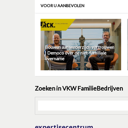
VOOR U AANBEVOLEN
Bouwen aan wederzijds vertrouwen
| Democo over de niet-familiale
overname
Zoeken in VKW FamilieBedrijven
expertisecentrum