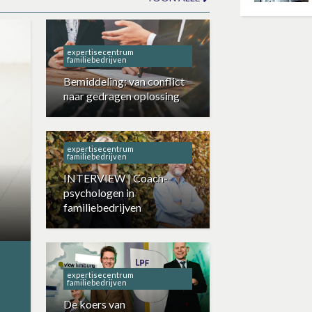
expertisecentrum
familiebedrijven
Bemiddeling: van conflict
naar gedragen oplossing
expertisecentrum
familiebedrijven
INTERVIEW | Coach-
psychologen in
familiebedrijven
expertisecentrum
familiebedrijven
De koers van