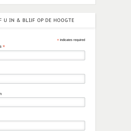
F U IN & BLIJF OP DE HOOGTE
*
indicates required
*
es
m