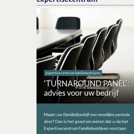
expertisecentrum familiebedrijven
‘TURNAROUND PANEL’:
advies voor uw bedrijf
Maakt uw (familie)bedrijf een moeilijke periode
door? Dan is het goed om weten dat u via het
Expertisecentrum Familiebedrijven voortaan