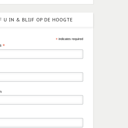
F U IN & BLIJF OP DE HOOGTE
*
indicates required
*
es
m