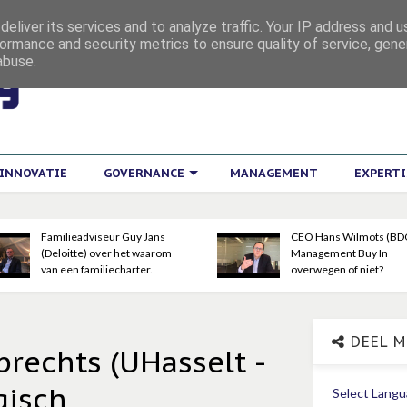
eliver its services and to analyze traffic. Your IP address and 
ormance and security metrics to ensure quality of service, gen
abuse.
INNOVATIE
GOVERNANCE
MANAGEMENT
EXPERT
Familieadviseur Guy Jans
CEO Hans Wilmots (BDO
(Deloitte) over het waarom
Management Buy In
van een familiecharter.
overwegen of niet?
DEEL M
rechts (UHasselt -
gisch
Select Lang