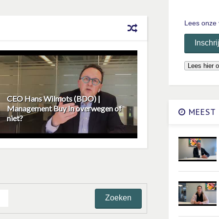
Lees onze 
CEO Hans Wilmots (BDO) |
Management Buy In overwegen of
MEEST 
niet?