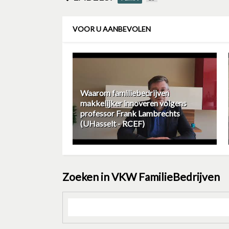
VOOR U AANBEVOLEN
Waarom familiebedrijven
makkelijker innoveren volgens
professor Frank Lambrechts
(UHasselt - RCEF)
Zoeken in VKW FamilieBedrijven