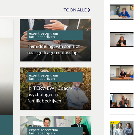
TOON ALLE
expertisecentrum
familiebedrijven
Bemiddeling: van conflict
naar gedragen oplossing
expertisecentrum
familiebedrijven
INTERVIEW | Coach-
psychologen in
familiebedrijven
expertisecentrum
familiebedrijven