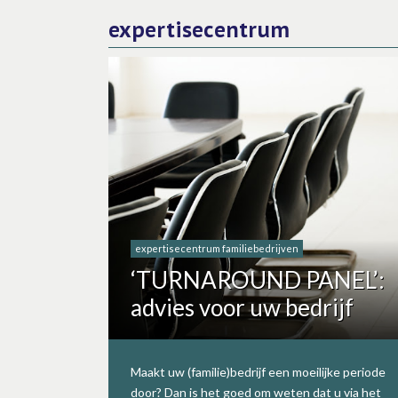
expertisecentrum
expertisecentrum familiebedrijven
‘TURNAROUND PANEL’:
advies voor uw bedrijf
Maakt uw (familie)bedrijf een moeilijke periode
door? Dan is het goed om weten dat u via het