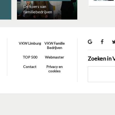
De koers van
familiebedrijven
VKW Limburg
VKW Familie
Bedrijven
TOP 500
Webmaster
Zoeken in 
Contact
Privacy en
cookies