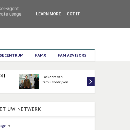
ZOEKEN
user-agent
erate usage
LEARN MORE
GOT IT
ISECENTRUM
FAMX
FAM ADVISORS
) |
De koers van
Trot
familiebedrijven
fami
ET UW NETWERK
uage
▼