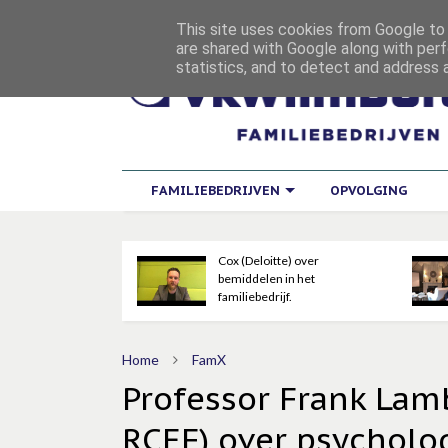
This site uses cookies from Google to d
are shared with Google along with perf
statistics, and to detect and address 
FAMILIEBEDRIJVEN
OPVOLGING
Voorzitter
Bemiddelingskamer Kristof
Cox (Deloitte) over
nagement moet je
bemiddelen in het
n
familiebedrijf.
Home
FamX
Professor Frank Lamb
RCEF) over psycholo