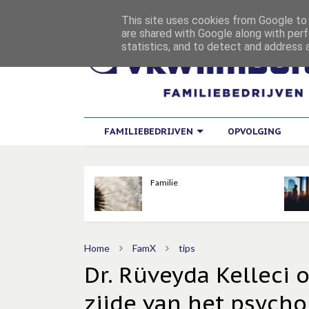
This site uses cookies from Google to d
are shared with Google along with perf
statistics, and to detect and address 
FAMILIEBEDRIJVEN
OPVOLGING
Familie
Home
FamX
tips
Dr. Rüveyda Kelleci 
zijde van het psycho