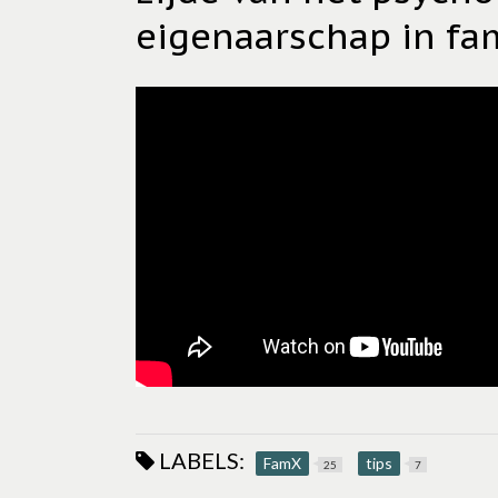
eigenaarschap in fa
LABELS:
FamX
tips
25
7