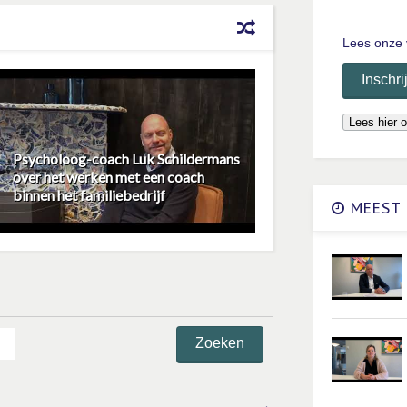
Lees onze 
Psycholoog-coach Luk Schildermans
over het werken met een coach
binnen het familiebedrijf
MEEST 