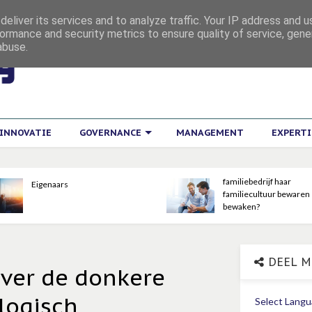
eliver its services and to analyze traffic. Your IP address and 
ormance and security metrics to ensure quality of service, gen
abuse.
INNOVATIE
GOVERNANCE
MANAGEMENT
EXPERT
Hoe kan een groeiend
familiebedrijf haar
Eigenaars
familiecultuur bewaren
bewaken?
DEEL M
over de donkere
logisch
Select Lang