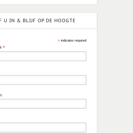
F U IN & BLIJF OP DE HOOGTE
*
indicates required
*
es
m