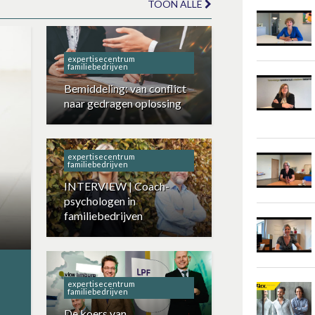
TOON ALLE
expertisecentrum
familiebedrijven
Bemiddeling: van conflict
naar gedragen oplossing
expertisecentrum
familiebedrijven
INTERVIEW | Coach-
psychologen in
familiebedrijven
expertisecentrum
familiebedrijven
De koers van